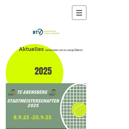
TC Abensberg
dabei sein ist (fast) alles...
Aktuelles
(anklicken um zu vergrößern)
2025