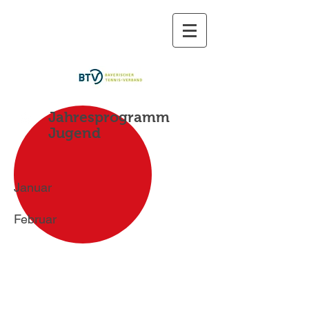
TC Abensberg
dabei sein ist (fast) alles...
Jahresprogramm
Jugend
Januar
Februar