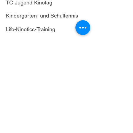
TC-Jugend-Kinotag
Kindergarten- und Schultennis
Life-Kinetics-Training
Vereinsausflug Jugend
Pfingstferien Trainingscamp
Kindergarten- und Schultennis
Low-T-Ball-Training
Life-Kinetics-Training
Jugendzeltlager
TC Sommer-Trainingscamp