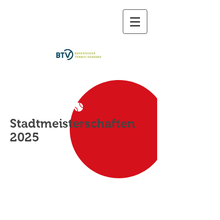
TC Abensberg
dabei sein ist (fast) alles...
Stadtmeisterschaften
2025