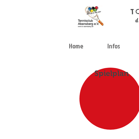
T
d
Home
Infos
Spielplan